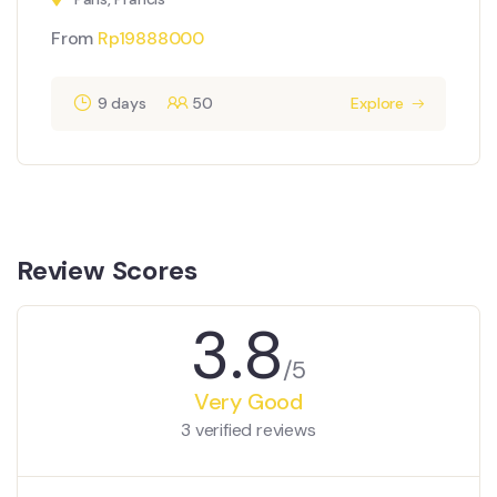
From
Rp
19888000
9 days
50
Explore
Review Scores
3.8
/5
Very Good
3 verified reviews