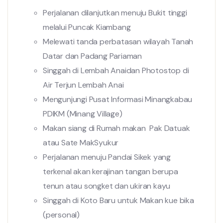
Perjalanan dilanjutkan menuju Bukit
tinggi
melalui
Puncak
Kiambang
Melewati
tanda
perbatasan
wilayah Tanah
Datar
dan Padang Pariaman
Singgah di Lembah
Anaidan Photostop di
Air Terjun Lembah Anai
Mengunjungi
Pusat
Informasi
Minangkabau
PDIKM (Minang Village)
Makan
siang di Rumah
makan
Pak Datuak
atau
Sate MakSyukur
Perjalanan menuju
Pandai Sikek yang
terkenal akan kerajinan tangan berupa
tenun atau songket dan ukiran kayu
Singgah di Koto Baru
untuk
Makan
kue
bika
(personal)