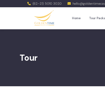
(62-21) 5010 3020
hello@goldentimeca
Home
Tour Pack
Tour