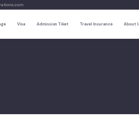
vations.com
age
Visa
Admission Tiket
Travel Insurance
About 