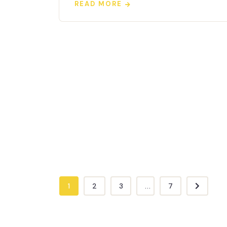
READ MORE
1
2
3
...
7