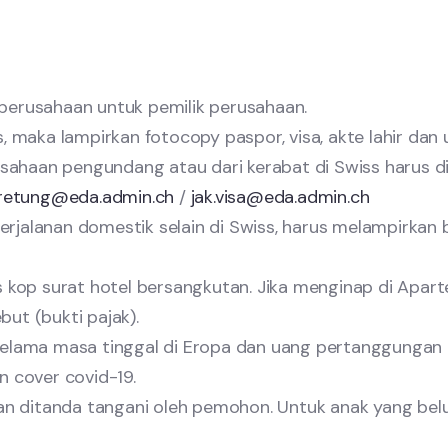
 perusahaan untuk pemilik perusahaan.
s, maka lampirkan fotocopy paspor, visa, akte lahir dan
rusahaan pengundang atau dari kerabat di Swiss harus di
tretung@eda.admin.ch
/
jak.visa@eda.admin.ch
 perjalanan domestik selain di Swiss, harus melampirkan 
as kop surat hotel bersangkutan. Jika menginap di Apar
ut (bukti pajak).
 selama masa tinggal di Eropa dan uang pertanggunga
n cover covid-19.
 dan ditanda tangani oleh pemohon. Untuk anak yang be