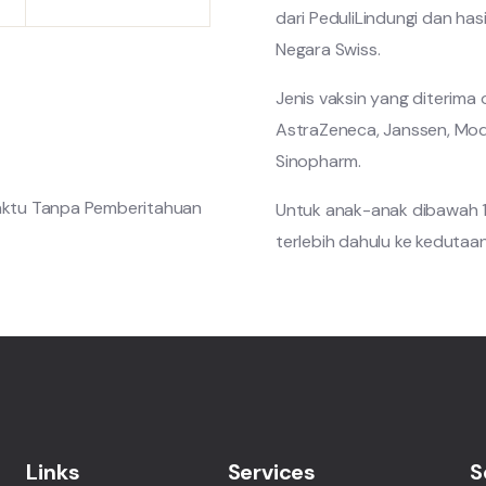
dari PeduliLindungi dan ha
Negara Swiss.
Jenis vaksin yang diterima 
AstraZeneca, Janssen, Mode
Sinopharm.
aktu Tanpa Pemberitahuan
Untuk anak-anak dibawah 1
terlebih dahulu ke kedutaa
Links
Services
S