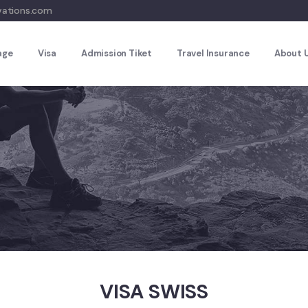
vations.com
age
Visa
Admission Tiket
Travel Insurance
About 
VISA SWISS