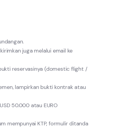
 undangan.
kirimkan juga melalui email ke
bukti reservasinya (domestic flight /
temen, lampirkan bukti kontrak atau
n USD 50.000 atau EURO
lum mempunyai KTP, formulir ditanda